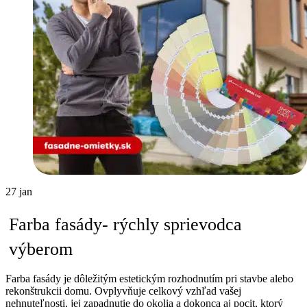
27
jan
Farba fasády- rýchly sprievodca
výberom
Farba fasády je dôležitým estetickým rozhodnutím pri stavbe alebo
rekonštrukcii domu. Ovplyvňuje celkový vzhľad vašej
nehnuteľnosti, jej zapadnutie do okolia a dokonca aj pocit, ktorý