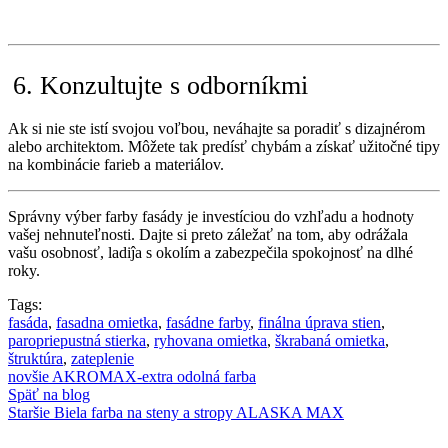
6. Konzultujte s odborníkmi
Ak si nie ste istí svojou voľbou, neváhajte sa poradiť s dizajnérom
alebo architektom. Môžete tak predísť chybám a získať užitočné tipy
na kombinácie farieb a materiálov.
Správny výber farby fasády je investíciou do vzhľadu a hodnoty
vašej nehnuteľnosti. Dajte si preto záležať na tom, aby odrážala
vašu osobnosť, ladiĵa s okolím a zabezpečila spokojnosť na dlhé
roky.
Tags:
fasáda
,
fasadna omietka
,
fasádne farby
,
finálna úprava stien
,
paropriepustná stierka
,
ryhovana omietka
,
škrabaná omietka
,
štruktúra
,
zateplenie
novšie
AKROMAX-extra odolná farba
Späť na blog
Staršie
Biela farba na steny a stropy ALASKA MAX