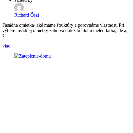
Posted by
Richard Őszi
Fasádna omietka- aké máme štruktúry a porovnáme vlastnosti Pri
výbere fasádnej omietky zohráva dôležitú úlohu nielen farba, ale aj
š...
viac