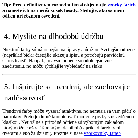
Tip: Pred definitívnym rozhodnutím si objednajte
vzorky farieb
a naneste ich na menší kúsok fasády. Sledujte, ako sa mení
odtieň pri rôznom osvetlení.
4. Myslite na dlhodobú údržbu
Niektoré farby sú náročnejšie na úpravy a údržbu. Svetlejšie odtiene
(napríklad biela) častejšie ukazujú špinu a potrebujú pravidelnú
starostlivosť. Naopak, tmavšie odtiene sú odolnejšie voči
znečisteniu, no môžu rýchlejšie vyblednúť na slnku.
5. Inšpirujte sa trendmi, ale zachovajte
nadčasovosť
Trendové farby môžu vyzerať atraktívne, no nemusia sa vám páčiť o
pár rokov. Preto je dobré kombinovať moderné prvky s osvedčenou
klasikou. Neutrálne a prírodné odtiene sú výborným základom,
ktorý môžete oživiť farebnými detailmi (napríklad farebnými
dverami alebo žalúziami). Prezrite si naše
vzorkovníky farieb