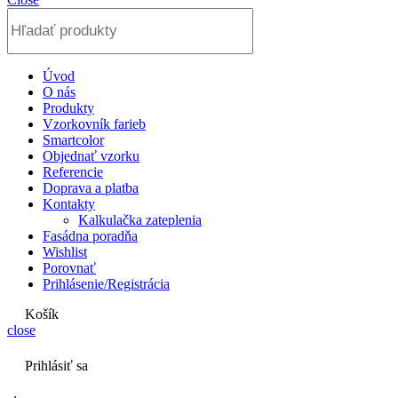
Úvod
O nás
Produkty
Vzorkovník farieb
Smartcolor
Objednať vzorku
Referencie
Doprava a platba
Kontakty
Kalkulačka zateplenia
Fasádna poradňa
Wishlist
Porovnať
Prihlásenie/Registrácia
Košík
close
Prihlásiť sa