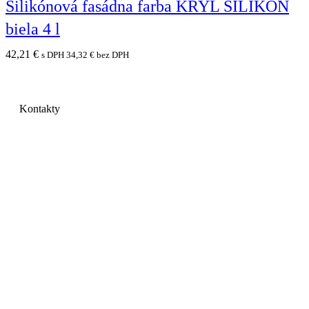
Silikónová fasádna farba KRYL SILIKON
biela 4 l
42,21
€
s DPH
34,32
€
bez DPH
Kontakty
GRAYMIX s.r.o.
Mlynárska 19
040 01 Košice
IČO: 44535741
DIČ: 2022734549
IČ DPH: SK2022734549
Telefón:
+
421 901 708 724
E-mail:
objednavky@graymix.com