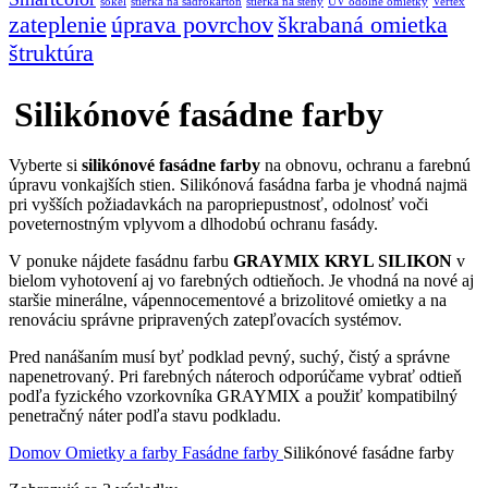
sokel
stierka na sadrokartón
stierka na steny
UV odolné omietky
Vertex
zateplenie
úprava povrchov
škrabaná omietka
štruktúra
Silikónové fasádne farby
Vyberte si
silikónové fasádne farby
na obnovu, ochranu a farebnú
úpravu vonkajších stien. Silikónová fasádna farba je vhodná najmä
pri vyšších požiadavkách na paropriepustnosť, odolnosť voči
poveternostným vplyvom a dlhodobú ochranu fasády.
V ponuke nájdete fasádnu farbu
GRAYMIX KRYL SILIKON
v
bielom vyhotovení aj vo farebných odtieňoch. Je vhodná na nové aj
staršie minerálne, vápennocementové a brizolitové omietky a na
renováciu správne pripravených zatepľovacích systémov.
Pred nanášaním musí byť podklad pevný, suchý, čistý a správne
napenetrovaný. Pri farebných náteroch odporúčame vybrať odtieň
podľa fyzického vzorkovníka GRAYMIX a použiť kompatibilný
penetračný náter podľa stavu podkladu.
Domov
Omietky a farby
Fasádne farby
Silikónové fasádne farby