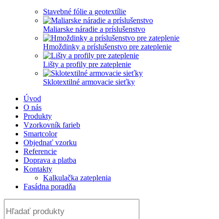
Stavebné fólie a geotextílie
Maliarske náradie a príslušenstvo
Hmoždinky a príslušenstvo pre zateplenie
Lišty a profily pre zateplenie
Sklotextilné armovacie sieťky
Úvod
O nás
Produkty
Vzorkovník farieb
Smartcolor
Objednať vzorku
Referencie
Doprava a platba
Kontakty
Kalkulačka zateplenia
Fasádna poradňa