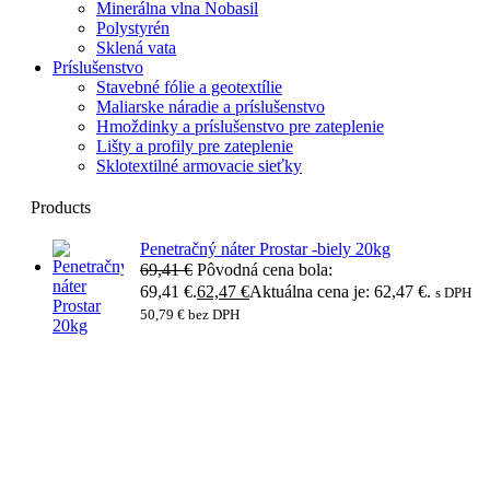
Minerálna vlna Nobasil
Polystyrén
Sklená vata
Príslušenstvo
Stavebné fólie a geotextílie
Maliarske náradie a príslušenstvo
Hmoždinky a príslušenstvo pre zateplenie
Lišty a profily pre zateplenie
Sklotextilné armovacie sieťky
Products
Penetračný náter Prostar -biely 20kg
69,41
€
Pôvodná cena bola:
69,41 €.
62,47
€
Aktuálna cena je: 62,47 €.
s DPH
50,79
€
bez DPH