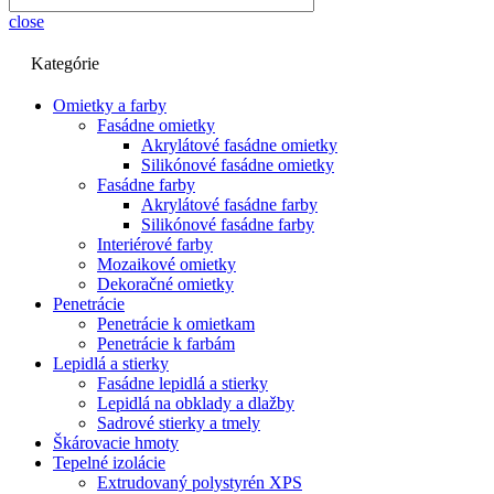
close
Kategórie
Omietky a farby
Fasádne omietky
Akrylátové fasádne omietky
Silikónové fasádne omietky
Fasádne farby
Akrylátové fasádne farby
Silikónové fasádne farby
Interiérové farby
Mozaikové omietky
Dekoračné omietky
Penetrácie
Penetrácie k omietkam
Penetrácie k farbám
Lepidlá a stierky
Fasádne lepidlá a stierky
Lepidlá na obklady a dlažby
Sadrové stierky a tmely
Škárovacie hmoty
Tepelné izolácie
Extrudovaný polystyrén XPS