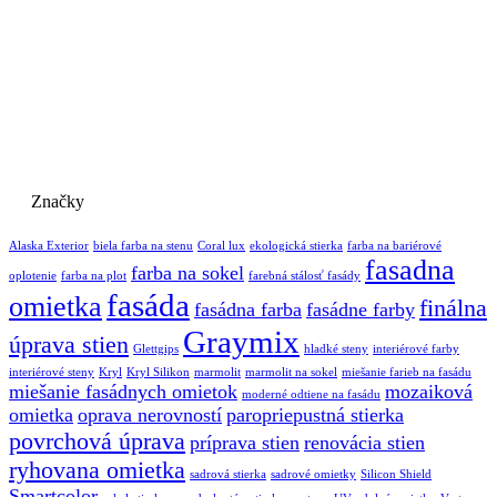
Značky
Alaska Exterior
biela farba na stenu
Coral lux
ekologická stierka
farba na bariérové
fasadna
farba na sokel
oplotenie
farba na plot
farebná stálosť fasády
fasáda
omietka
finálna
fasádna farba
fasádne farby
Graymix
úprava stien
Glettgips
hladké steny
interiérové farby
interiérové steny
Kryl
Kryl Silikon
marmolit
marmolit na sokel
miešanie farieb na fasádu
miešanie fasádnych omietok
mozaiková
moderné odtiene na fasádu
omietka
oprava nerovností
paropriepustná stierka
povrchová úprava
príprava stien
renovácia stien
ryhovana omietka
sadrová stierka
sadrové omietky
Silicon Shield
Smartcolor