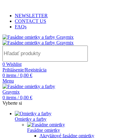
ADD ANYTHING HERE OR JUST REMOVE IT…
NEWSLETTER
CONTACT US
FAQs
0
Wishlist
Prihlásenie/Registrácia
0
items
/
0,00
€
Menu
0
items
/
0,00
€
Vyberte si
Omietky a farby
Fasádne omietky
Akrylátové fasádne omietky