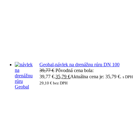
Geobal-návlek na drenážnu rúru DN 100
39,77
€
Pôvodná cena bola:
39,77 €.
35,79
€
Aktuálna cena je: 35,79 €.
s DPH
29,10
€
bez DPH