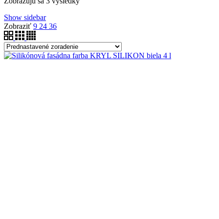
Zobrazujú sa 3 výsledky
Show sidebar
Zobraziť
9
24
36