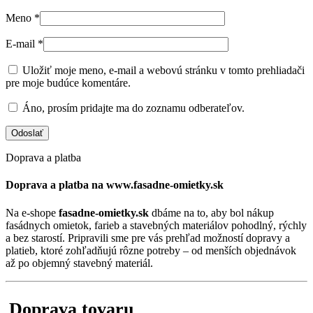
Meno
*
E-mail
*
Uložiť moje meno, e-mail a webovú stránku v tomto prehliadači
pre moje budúce komentáre.
Áno, prosím pridajte ma do zoznamu odberateľov.
Doprava a platba
Doprava a platba na www.fasadne-omietky.sk
Na e-shope
fasadne-omietky.sk
dbáme na to, aby bol nákup
fasádnych omietok, farieb a stavebných materiálov pohodlný, rýchly
a bez starostí. Pripravili sme pre vás prehľad možností dopravy a
platieb, ktoré zohľadňujú rôzne potreby – od menších objednávok
až po objemný stavebný materiál.
Doprava tovaru