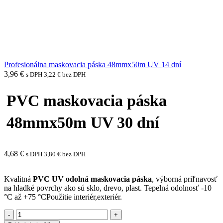
Profesionálna maskovacia páska 48mmx50m UV 14 dní
3,96
€
s DPH
3,22
€
bez DPH
PVC maskovacia páska
48mmx50m UV 30 dní
4,68
€
s DPH
3,80
€
bez DPH
Kvalitná
PVC UV odolná
maskovacia páska
, výborná priľnavosť
na hladké povrchy ako sú sklo, drevo, plast. Tepelná odolnosť -10
°C až +75 °CPoužitie interiér,exteriér.
množstvo
PVC