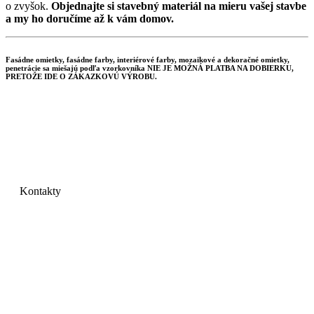
o zvyšok.
Objednajte si stavebný materiál na mieru vašej stavbe
a my ho doručíme až k vám domov.
Fasádne omietky, fasádne farby, interiérové farby, mozaikové a dekoračné omietky,
penetrácie sa miešajú podľa vzorkovníka NIE JE MOŽNÁ PLATBA NA DOBIERKU,
PRETOŽE IDE O ZÁKAZKOVÚ VÝROBU.
Kontakty
GRAYMIX s.r.o.
Mlynárska 19
040 01 Košice
IČO: 44535741
DIČ: 2022734549
IČ DPH: SK2022734549
Telefón:
+
421 901 708 724