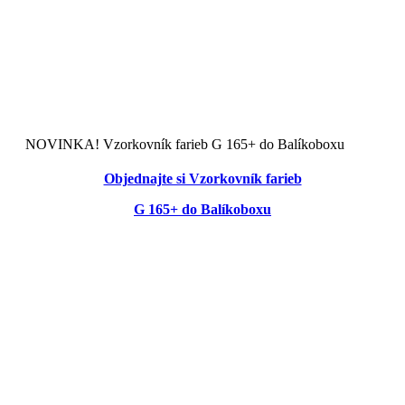
Odstúpenie od zmluvy poučenie
Odstúpiť od zmluvy tu
Kalkulačka zateplenia
NOVINKA! Vzorkovník farieb G 165+ do Balíkoboxu
Objednajte si Vzorkovník farieb
G 165+ do Balíkoboxu