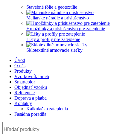
Stavebné fólie a geotextílie
Maliarske náradie a príslušenstvo
Hmoždinky a príslušenstvo pre zateplenie
Lišty a profily pre zateplenie
Sklotextilné armovacie sieťky
Úvod
O nás
Produkty
Vzorkovník farieb
Smartcolor
Objednať vzorku
Referencie
Doprava a platba
Kontakty
Kalkulačka zateplenia
Fasádna poradňa