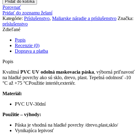
Pridať do košíka
maskovacia
Porovnať
páska
Pridať do zoznamu želaní
48mmx50m
Kategórie:
Príslušenstvo
,
Maliarske náradie a príslušenstvo
Značka:
UV
príslušenstvo
30
Zdieľané
dní
Popis
Recenzie (0)
Doprava a platba
Popis
Kvalitná
PVC UV odolná
maskovacia páska
, výborná priľnavosť
na hladké povrchy ako sú sklo, drevo, plast. Tepelná odolnosť -10
°C až +75 °CPoužitie interiér,exteriér.
Materiál:
PVC UV-30dní
Použitie – výhody:
Páska je vhodná na hladké povrchy /drevo,plast,sklo/
Vynikajúca lepivosť