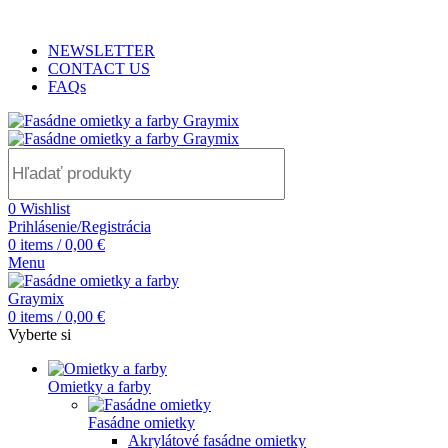
ADD ANYTHING HERE OR JUST REMOVE IT…
NEWSLETTER
CONTACT US
FAQs
0
Wishlist
Prihlásenie/Registrácia
0
items
/
0,00
€
Menu
0
items
/
0,00
€
Vyberte si
Omietky a farby
Fasádne omietky
Akrylátové fasádne omietky