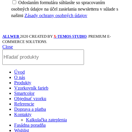
Odoslaním formulára súhlasíte so spracovaním
osobných údajov na účel zasielania newslettera v súlade s
našimi
Zásady ochrany osobných údajov
ALLWEB
2020 CREATED BY
-TEMOS STUDIO
. PREMIUM E-
X
COMMERCE SOLUTIONS.
Close
Úvod
O nás
Produkty
Vzorkovník farieb
Smartcolor
Objednať vzorku
Referencie
Doprava a platba
Kontakty
Kalkulačka zateplenia
Fasádna poradňa
Wishlist