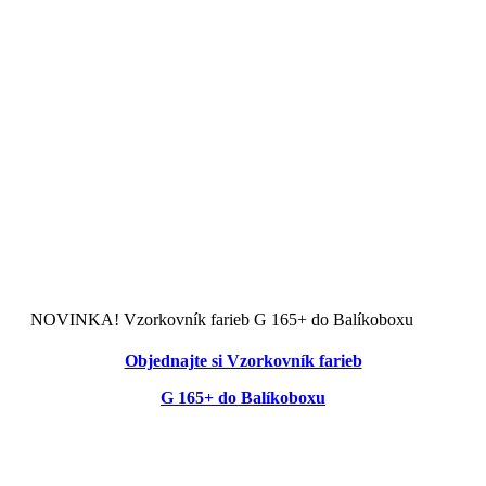
Zásady používania Cookies
Doprava a platba
Registračné podmienky
Reklamačné podmienky
Odstúpenie od zmluvy poučenie
Odstúpiť od zmluvy tu
Kalkulačka zateplenia
NOVINKA! Vzorkovník farieb G 165+ do Balíkoboxu
Objednajte si Vzorkovník farieb
G 165+ do Balíkoboxu