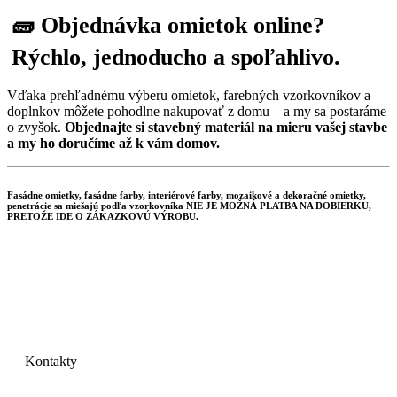
🧱 Objednávka omietok online?
Rýchlo, jednoducho a spoľahlivo.
Vďaka prehľadnému výberu omietok, farebných vzorkovníkov a
doplnkov môžete pohodlne nakupovať z domu – a my sa postaráme
o zvyšok.
Objednajte si stavebný materiál na mieru vašej stavbe
a my ho doručíme až k vám domov.
Fasádne omietky, fasádne farby, interiérové farby, mozaikové a dekoračné omietky,
penetrácie sa miešajú podľa vzorkovníka NIE JE MOŽNÁ PLATBA NA DOBIERKU,
PRETOŽE IDE O ZÁKAZKOVÚ VÝROBU.
Kontakty
GRAYMIX s.r.o.