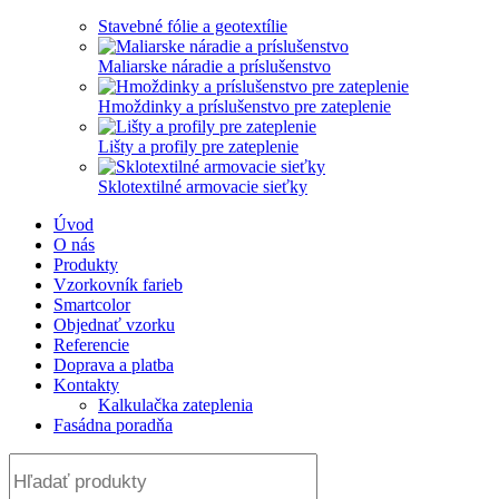
Stavebné fólie a geotextílie
Maliarske náradie a príslušenstvo
Hmoždinky a príslušenstvo pre zateplenie
Lišty a profily pre zateplenie
Sklotextilné armovacie sieťky
Úvod
O nás
Produkty
Vzorkovník farieb
Smartcolor
Objednať vzorku
Referencie
Doprava a platba
Kontakty
Kalkulačka zateplenia
Fasádna poradňa