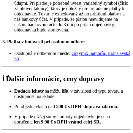
údajmi. Pri platbe je potrebné uviesť variabilný symbol (číslo
zálohovej faktúry), ktorý je dôležitý pre priradenie platby k
objednávke. Tovar je expedovaný až po pripísaní platby na
náš bankový účet. V prípade, že platbu neevidujeme na
našom bankovom účte do 3 dní po prijatí objednávky,
objednávka bude stornovaná.
3. Platba v hotovosti pri osobnom odbere
Dostupná v odbernom mieste:
Graymix Šamorín, Bratislavská
35
.
ℹ️ Ďalšie informácie, ceny dopravy
Dodacie lehoty
sa môžu líšiť v závislosti od typu tovaru a
dostupnosti na sklade.
Pri objednávkach nad
500 € s DPH
doprava zdarma
.
V prípade nižšej sumy hodnoty objednávka je cena
doručenia
len 9,90
€ s DPH vrámci celej SR.