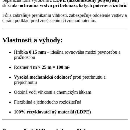
Separačná fólia vyrobená z
LDPE (nízkohustotný polyetylén)
slúži ako
ochranná vrstva pri betonáži, liatych poterov a izolácií
.
Fólia zabraňuje prenikaniu vlhkosti, zabezpečuje oddelenie vrstiev a
chráni podklad pred znečistením či znehodnotením.
Vlastnosti a výhody:
Hrúbka
0,15 mm
– ideálna rovnováha medzi pevnosťou a
pružnosťou
Rozmer
4 m × 25 m
=
100 m²
Vysoká mechanická odolnosť
proti pretrhnutiu a
prepichnutiu
Odolná voči vlhkosti a chemickým látkam
Flexibilná a jednoducho rozložiteľná
100% recyklovateľný materiál (LDPE)