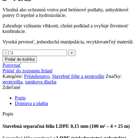
Vhodná ako ochranná vrstva pod betónové podlahy, anhydritové
potery či tepelné a hydroizolácie.
Zabraňuje vzlínaniu vlhkosti, chráni podklad a zvyšuje životnosť
konštrukcie.
Vysoká pevnosť, jednoduchá manipulácia, recyklovateľný materiál.
množstvo
Separačná
Pridať do košíka
fólia
Porovnať
čierna
Pridať do zoznamu želaní
4m
Kategórie:
Príslušenstvo
,
Stavebné fólie a geotextílie
Značky:
x
geotextília
,
zamkova dlazba
25m
Zdieľané
Popis
Doprava a platba
Popis
Stavebná separačná fólia LDPE 0,15 mm (100 m² – 4 × 25 m)