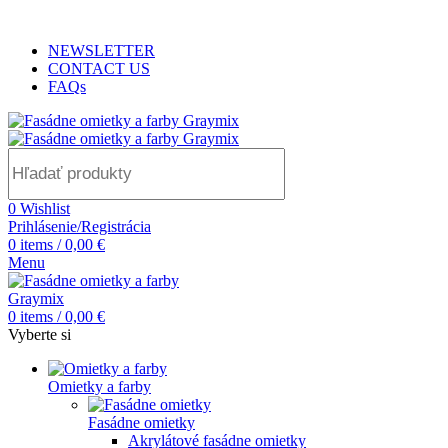
ADD ANYTHING HERE OR JUST REMOVE IT…
NEWSLETTER
CONTACT US
FAQs
0
Wishlist
Prihlásenie/Registrácia
0
items
/
0,00
€
Menu
0
items
/
0,00
€
Vyberte si
Omietky a farby
Fasádne omietky
Akrylátové fasádne omietky