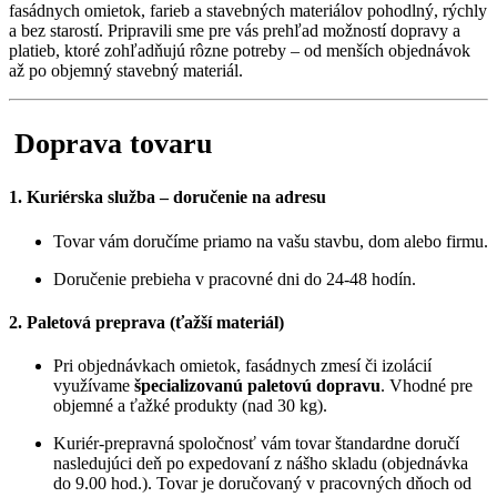
fasádnych omietok, farieb a stavebných materiálov pohodlný, rýchly
a bez starostí. Pripravili sme pre vás prehľad možností dopravy a
platieb, ktoré zohľadňujú rôzne potreby – od menších objednávok
až po objemný stavebný materiál.
Doprava tovaru
1. Kuriérska služba – doručenie na adresu
Tovar vám doručíme priamo na vašu stavbu, dom alebo firmu.
Doručenie prebieha v pracovné dni do 24-48 hodín.
2. Paletová preprava (ťažší materiál)
Pri objednávkach omietok, fasádnych zmesí či izolácií
využívame
špecializovanú paletovú dopravu
. Vhodné pre
objemné a ťažké produkty (nad 30 kg).
Kuriér-prepravná spoločnosť vám tovar štandardne doručí
nasledujúci deň po expedovaní z nášho skladu (objednávka
do 9.00 hod.). Tovar je doručovaný v pracovných dňoch od