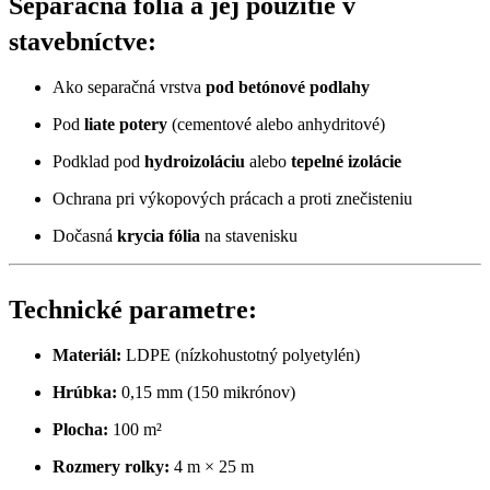
Separačná fólia a jej použitie v
stavebníctve:
Ako separačná vrstva
pod betónové podlahy
Pod
liate potery
(cementové alebo anhydritové)
Podklad pod
hydroizoláciu
alebo
tepelné izolácie
Ochrana pri výkopových prácach a proti znečisteniu
Dočasná
krycia fólia
na stavenisku
Technické parametre:
Materiál:
LDPE (nízkohustotný polyetylén)
Hrúbka:
0,15 mm (150 mikrónov)
Plocha:
100 m²
Rozmery rolky:
4 m × 25 m