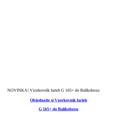
Obchodné podmienky
Ochrana osobných údajov
Zásady používania Cookies
Doprava a platba
Registračné podmienky
Reklamačné podmienky
Odstúpenie od zmluvy poučenie
Odstúpiť od zmluvy tu
Kalkulačka zateplenia
NOVINKA! Vzorkovník farieb G 165+ do Balíkoboxu
Objednajte si Vzorkovník farieb
G 165+ do Balíkoboxu