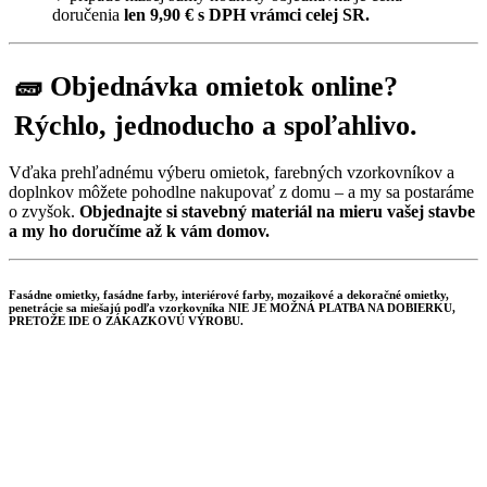
doručenia
len 9,90
€ s DPH vrámci celej SR.
🧱 Objednávka omietok online?
Rýchlo, jednoducho a spoľahlivo.
Vďaka prehľadnému výberu omietok, farebných vzorkovníkov a
doplnkov môžete pohodlne nakupovať z domu – a my sa postaráme
o zvyšok.
Objednajte si stavebný materiál na mieru vašej stavbe
a my ho doručíme až k vám domov.
Fasádne omietky, fasádne farby, interiérové farby, mozaikové a dekoračné omietky,
penetrácie sa miešajú podľa vzorkovníka NIE JE MOŽNÁ PLATBA NA DOBIERKU,
PRETOŽE IDE O ZÁKAZKOVÚ VÝROBU.