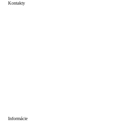
Kontakty
GRAYMIX s.r.o.
Mlynárska 19
040 01 Košice
IČO: 44535741
DIČ: 2022734549
IČ DPH: SK2022734549
Telefón:
+
421 901 708 724
E-mail:
objednavky@graymix.com
Informácie