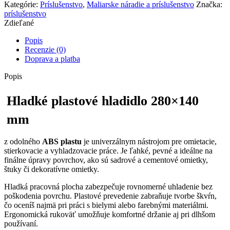
Kategórie:
Príslušenstvo
,
Maliarske náradie a príslušenstvo
Značka:
príslušenstvo
Zdieľané
Popis
Recenzie (0)
Doprava a platba
Popis
Hladké plastové hladidlo 280×140
mm
z odolného
ABS plastu
je univerzálnym nástrojom pre omietacie,
stierkovacie a vyhladzovacie práce. Je ľahké, pevné a ideálne na
finálne úpravy povrchov, ako sú sadrové a cementové omietky,
štuky či dekoratívne omietky.
Hladká pracovná plocha zabezpečuje rovnomerné uhladenie bez
poškodenia povrchu. Plastové prevedenie zabraňuje tvorbe škvŕn,
čo oceníš najmä pri práci s bielymi alebo farebnými materiálmi.
Ergonomická rukoväť umožňuje komfortné držanie aj pri dlhšom
používaní.