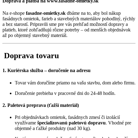
Doprava a platba na www.fasadne-omietky.sk
Na e-shope
fasadne-omietky.sk
dbáme na to, aby bol nákup
fasádnych omietok, farieb a stavebných materiálov pohodlný, rýchly
a bez starostí. Pripravili sme pre vás prehľad možností dopravy a
platieb, ktoré zohľadňujú rôzne potreby – od menších objednávok
až po objemný stavebný materiál.
Doprava tovaru
1. Kuriérska služba – doručenie na adresu
Tovar vám doručíme priamo na vašu stavbu, dom alebo firmu.
Doručenie prebieha v pracovné dni do 24-48 hodín.
2. Paletová preprava (ťažší materiál)
Pri objednávkach omietok, fasádnych zmesí či izolácií
využívame
špecializovanú paletovú dopravu
. Vhodné pre
objemné a ťažké produkty (nad 30 kg).