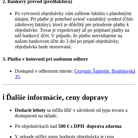
2. Bankový prevod (predfaktúra)
Po vytvorení objednávky vám zašleme faktúru s platobnými
údajmi. Pri platbe je potrebné uviesť variabilný symbol (číslo
zálohovej faktúry), ktorý je dôležitý pre priradenie platby k
objednávke. Tovar je expedovaný až po pripísaní platby na
náš bankový účet. V prípade, že platbu neevidujeme na
našom bankovom účte do 3 dní po prijatí objednávky,
objednávka bude stornovaná.
3. Platba v hotovosti pri osobnom odbere
Dostupná v odbernom mieste:
Graymix Šamorín, Bratislavská
35
.
ℹ️ Ďalšie informácie, ceny dopravy
Dodacie lehoty
sa môžu líšiť v závislosti od typu tovaru a
dostupnosti na sklade.
Pri objednávkach nad
500 € s DPH
doprava zdarma
.
V prípade nižšej sumy hodnoty objednávka je cena