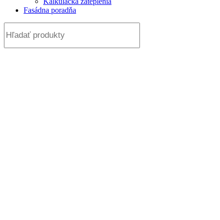
Kalkulačka zateplenia
Fasádna poradňa