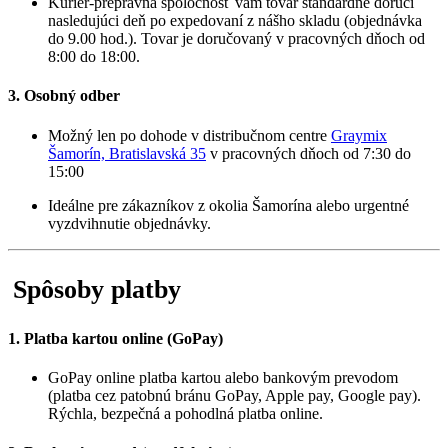
Kuriér-prepravná spoločnosť vám tovar štandardne doručí
nasledujúci deň po expedovaní z nášho skladu (objednávka
do 9.00 hod.). Tovar je doručovaný v pracovných dňoch od
8:00 do 18:00.
3. Osobný odber
Možný len po dohode v distribučnom centre
Graymix
Šamorín, Bratislavská 35
v pracovných dňoch od 7:30 do
15:00
Ideálne pre zákazníkov z okolia Šamorína alebo urgentné
vyzdvihnutie objednávky.
Spôsoby platby
1. Platba kartou online (GoPay)
GoPay online platba kartou alebo bankovým prevodom
(platba cez patobnú bránu GoPay, Apple pay, Google pay).
Rýchla, bezpečná a pohodlná platba online.