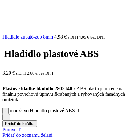
Hladidlo zubaté-zub 8mm
4,98
€
s DPH
4,05
€
bez DPH
Hladidlo plastové ABS
3,20
€
s DPH
2,60
€
bez DPH
Plastové hladké hladidlo
280×140
z ABS plastu je určené na
finálnu povrchovú úpravu škrabaných a ryhovaných fasádnych
omietok.
množstvo Hladidlo plastové ABS
Pridať do košíka
Porovnať
Pridať do zoznamu želaní