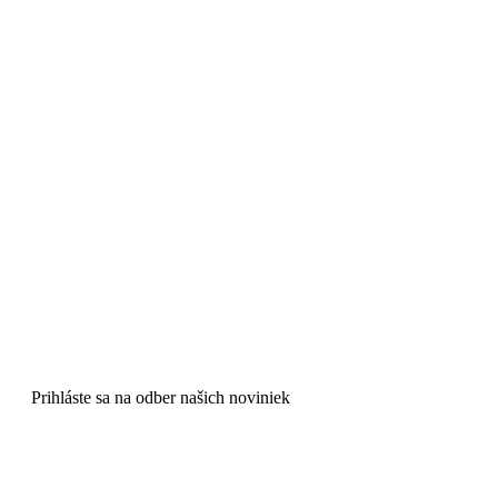
Prihláste sa na odber našich noviniek
Zostaňte s nami v kontakte