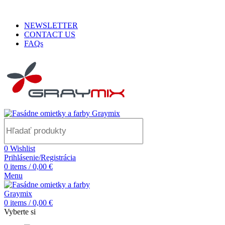
ADD ANYTHING HERE OR JUST REMOVE IT…
NEWSLETTER
CONTACT US
FAQs
0
Wishlist
Prihlásenie/Registrácia
0
items
/
0,00
€
Menu
0
items
/
0,00
€
Vyberte si