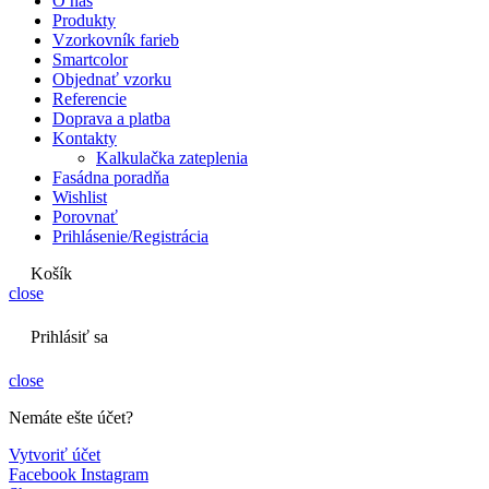
O nás
Produkty
Vzorkovník farieb
Smartcolor
Objednať vzorku
Referencie
Doprava a platba
Kontakty
Kalkulačka zateplenia
Fasádna poradňa
Wishlist
Porovnať
Prihlásenie/Registrácia
Košík
close
Prihlásiť sa
close
Nemáte ešte účet?
Vytvoriť účet
Facebook
Instagram