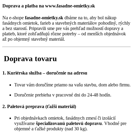
Doprava a platba na www.fasadne-omietky.sk
Na e-shope
fasadne-omietky.sk
dbáme na to, aby bol nákup
fasádnych omietok, farieb a stavebných materiálov pohodlný, rýchly
a bez starostí. Pripravili sme pre vás prehľad možností dopravy a
platieb, ktoré zohľadňujú rôzne potreby – od menších objednávok
až po objemný stavebný materiál.
Doprava tovaru
1. Kuriérska služba – doručenie na adresu
Tovar vám doručíme priamo na vašu stavbu, dom alebo firmu.
Doručenie prebieha v pracovné dni do 24-48 hodín.
2. Paletová preprava (ťažší materiál)
Pri objednávkach omietok, fasádnych zmesí či izolácií
využívame
špecializovanú paletovú dopravu
. Vhodné pre
objemné a ťažké produkty (nad 30 kg).