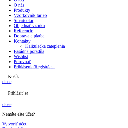
O nás
Produkty
Vzorkovník farieb
Smartcolor
Objednať vzorku
Referencie
Doprava a platba
Kontakty
Kalkulačka zateplenia
Fasádna poradňa
Wishlist
Porovnať
Prihlásenie/Registrácia
Košík
close
Prihlásiť sa
close
Nemáte ešte účet?
Vytvoriť účet