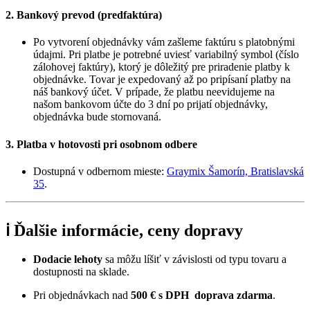
2. Bankový prevod (predfaktúra)
Po vytvorení objednávky vám zašleme faktúru s platobnými
údajmi. Pri platbe je potrebné uviesť variabilný symbol (číslo
zálohovej faktúry), ktorý je dôležitý pre priradenie platby k
objednávke. Tovar je expedovaný až po pripísaní platby na
náš bankový účet. V prípade, že platbu neevidujeme na
našom bankovom účte do 3 dní po prijatí objednávky,
objednávka bude stornovaná.
3. Platba v hotovosti pri osobnom odbere
Dostupná v odbernom mieste:
Graymix Šamorín, Bratislavská
35
.
ℹ️ Ďalšie informácie, ceny dopravy
Dodacie lehoty
sa môžu líšiť v závislosti od typu tovaru a
dostupnosti na sklade.
Pri objednávkach nad
500 € s DPH
doprava zdarma
.