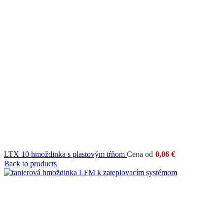
LTX 10 hmoždinka s plastovým tŕňom
Cena od
0,06
€
Back to products