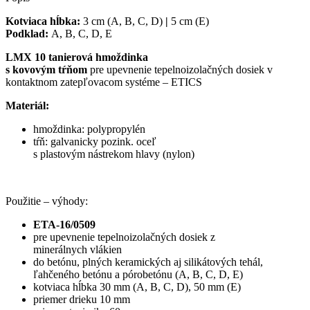
Kotviaca hĺbka:
3 cm (A, B, C, D)
|
5 cm (E)
Podklad:
A, B, C, D, E
LMX 10 tanierová hmoždinka
s kovovým tŕňom
pre upevnenie tepelnoizolačných dosiek v
kontaktnom zatepľovacom systéme – ETICS
Materiál:
hmoždinka: polypropylén
tŕň: galvanicky pozink. oceľ
s plastovým nástrekom hlavy (nylon)
Použitie – výhody:
ETA-16/0509
pre upevnenie tepelnoizolačných dosiek z
minerálnych vlákien
do betónu, plných keramických aj silikátových tehál,
ľahčeného betónu a pórobetónu (A, B, C, D, E)
kotviaca hĺbka 30 mm (A, B, C, D), 50 mm (E)
priemer drieku 10 mm