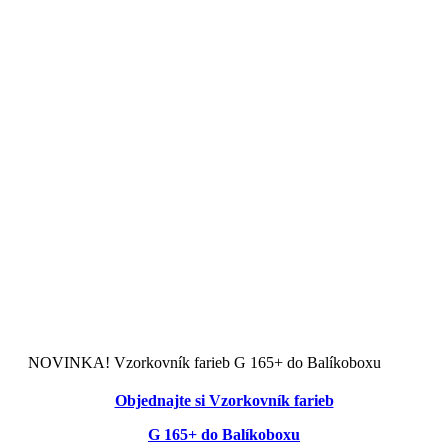
Obchodné podmienky
Ochrana osobných údajov
Zásady používania Cookies
Doprava a platba
Registračné podmienky
Reklamačné podmienky
Odstúpenie od zmluvy poučenie
Odstúpiť od zmluvy tu
Kalkulačka zateplenia
NOVINKA! Vzorkovník farieb G 165+ do Balíkoboxu
Objednajte si Vzorkovník farieb
G 165+ do Balíkoboxu