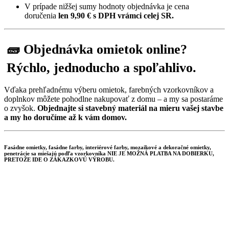
V prípade nižšej sumy hodnoty objednávka je cena
doručenia
len 9,90
€ s DPH vrámci celej SR.
🧱 Objednávka omietok online?
Rýchlo, jednoducho a spoľahlivo.
Vďaka prehľadnému výberu omietok, farebných vzorkovníkov a
doplnkov môžete pohodlne nakupovať z domu – a my sa postaráme
o zvyšok.
Objednajte si stavebný materiál na mieru vašej stavbe
a my ho doručíme až k vám domov.
Fasádne omietky, fasádne farby, interiérové farby, mozaikové a dekoračné omietky,
penetrácie sa miešajú podľa vzorkovníka NIE JE MOŽNÁ PLATBA NA DOBIERKU,
PRETOŽE IDE O ZÁKAZKOVÚ VÝROBU.