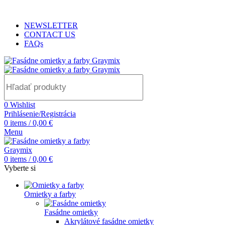
ADD ANYTHING HERE OR JUST REMOVE IT…
NEWSLETTER
CONTACT US
FAQs
0
Wishlist
Prihlásenie/Registrácia
0
items
/
0,00
€
Menu
0
items
/
0,00
€
Vyberte si
Omietky a farby
Fasádne omietky
Akrylátové fasádne omietky