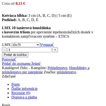
Cena od
0,13
€
Kotviaca hĺbka:
3 cm (A, B, C, D)
|
5 cm (E)
Podklad:
A, B, C, D, E
LMX 10 tanierová hmoždinka
s kovovým tŕňom
pre upevnenie tepelnoizolačných dosiek v
kontaktnom zatepľovacom systéme – ETICS
LMX
Vymazať
množstvo
LMX
Pridať do košíka
10
Porovnať
hmoždinka
Pridať do zoznamu želaní
s
Katalógové číslo:
-
Kategórie:
Príslušenstvo
,
Hmoždinky a
kovovým
príslušenstvo pre zateplenie
Značka:
príslušenstvo
tŕňom
Zdieľané
Popis
Ďalšie informácie
Recenzie (0)
Doprava a platba
Popis