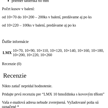
priemer tanierika 60 mm
Počet kusov v balení:
od 10×70 do 10×200 – 200ks v balení, predávame aj po ks
od 10×220 – 100ks v balení, predávame aj po ks
Ďalšie informácie
10×70, 10×90, 10×110, 10×120, 10×140, 10×160, 10×180,
LMX
10×200, 10×220, 10×260
Recenzie (0)
Recenzie
Nikto zatiaľ nepridal hodnotenie.
Pridajte prvú recenziu pre “LMX 10 hmoždinka s kovovým tŕňom”
Vaša e-mailová adresa nebude zverejnená.
Vyžadované polia sú
označené
*