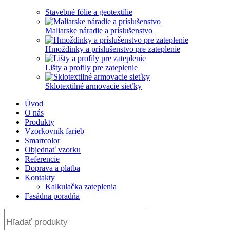
Stavebné fólie a geotextílie
Maliarske náradie a príslušenstvo
Hmoždinky a príslušenstvo pre zateplenie
Lišty a profily pre zateplenie
Sklotextilné armovacie sieťky
Úvod
O nás
Produkty
Vzorkovník farieb
Smartcolor
Objednať vzorku
Referencie
Doprava a platba
Kontakty
Kalkulačka zateplenia
Fasádna poradňa