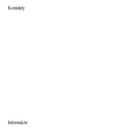
Kontakty
GRAYMIX s.r.o.
Mlynárska 19
040 01 Košice
IČO: 44535741
DIČ: 2022734549
IČ DPH: SK2022734549
Telefón:
+
421 901 708 724
E-mail:
objednavky@graymix.com
Informácie