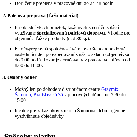
Doručenie prebieha v pracovné dni do 24-48 hodín.
2. Paletová preprava (ťažší materiál)
Pri objednávkach omietok, fasádnych zmesí či izolácií
využívame
špecializovanú paletovú dopravu
. Vhodné pre
objemné a ťažké produkty (nad 30 kg).
Kuriér-prepravná spoločnosť vám tovar štandardne doručí
nasledujúci deň po expedovaní z nášho skladu (objednávka
do 9.00 hod.). Tovar je doručovaný v pracovných dňoch od
8:00 do 18:00.
3. Osobný odber
Možný len po dohode v distribučnom centre
Graymix
Šamorín, Bratislavská 35
v pracovných dňoch od 7:30 do
15:00
Ideálne pre zákazníkov z okolia Šamorína alebo urgentné
vyzdvihnutie objednávky.
Spôsoby platby