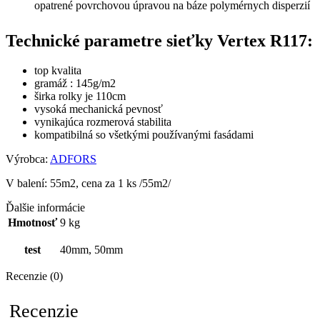
opatrené povrchovou úpravou na báze polymérnych disperzií
Technické parametre sieťky Vertex R117:
top kvalita
gramáž : 145g/m2
širka rolky je 110cm
vysoká mechanická pevnosť
vynikajúca rozmerová stabilita
kompatibilná so všetkými používanými fasádami
Výrobca:
ADFORS
V balení: 55m2, cena za 1 ks /55m2/
Ďalšie informácie
Hmotnosť
9 kg
test
40mm, 50mm
Recenzie (0)
Recenzie