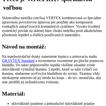
voľbou
Sklotextílna mriežka (sieťka) VERTEX kombinovaná so špeciálne
upravenou povrchovou úpravou pre použitie ako komponent
vonkajších zatepľovacích kontaktných systémov. Vysoko kvalitný
syntetický povlak na sklenej báze chráni mriežku proti alkalickému
pôsobeniu lepidiel a ďalších používaných materiálov.
Návod na montáž:
Na tepelnoizolačné dosky nanesieme lepiacu a armovaciu maltu
GRAYTEX Standard
a rovnomerne rozotrieme po ploche pomocou
hladidla. Do takto pripraveného lepidla vložíme zásadne zvisle
sklovláknitú výstužnú tkaninu. Lepidlo, ktoré sa nám vytlačí cez
tkaninu, stiahneme oceľovým hladidlom do roviny. Tkaninu vždy
stierkujeme smerom od jej stredu ku kraju – do tzv. stromčeka, aby
sme predišli jej nežiadúcemu zvlneniu.
Materiál:
sklovláknité pramene a jednoduché sklovláknité priadze