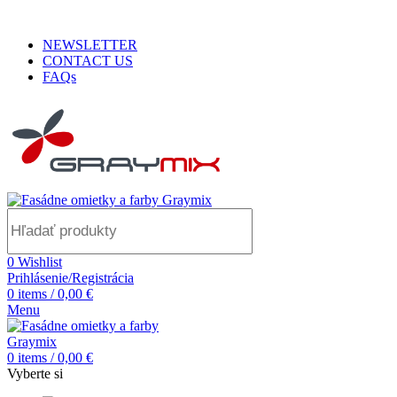
ADD ANYTHING HERE OR JUST REMOVE IT…
NEWSLETTER
CONTACT US
FAQs
0
Wishlist
Prihlásenie/Registrácia
0
items
/
0,00
€
Menu
0
items
/
0,00
€
Vyberte si