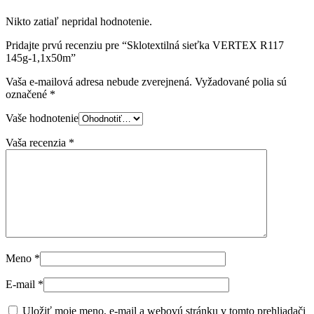
Nikto zatiaľ nepridal hodnotenie.
Pridajte prvú recenziu pre “Sklotextilná sieťka VERTEX R117
145g-1,1x50m”
Vaša e-mailová adresa nebude zverejnená.
Vyžadované polia sú
označené
*
Vaše hodnotenie
Vaša recenzia
*
Meno
*
E-mail
*
Uložiť moje meno, e-mail a webovú stránku v tomto prehliadači