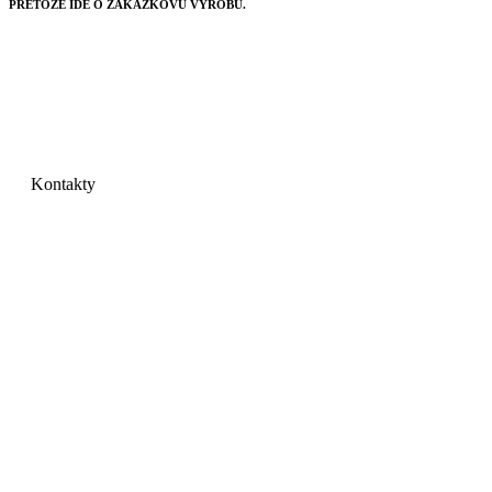
PRETOŽE IDE O ZÁKAZKOVÚ VÝROBU.
Kontakty
GRAYMIX s.r.o.
Mlynárska 19
040 01 Košice
IČO: 44535741
DIČ: 2022734549
IČ DPH: SK2022734549
Telefón:
+
421 901 708 724
E-mail:
objednavky@graymix.com