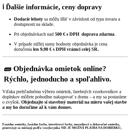
ℹ️ Ďalšie informácie, ceny dopravy
Dodacie lehoty
sa môžu líšiť v závislosti od typu tovaru a
dostupnosti na sklade.
Pri objednávkach nad
500 € s DPH
doprava zdarma
.
V prípade nižšej sumy hodnoty objednávka je cena
doručenia
len 9,90
€ s DPH vrámci celej SR.
🧱 Objednávka omietok online?
Rýchlo, jednoducho a spoľahlivo.
Vďaka prehľadnému výberu omietok, farebných vzorkovníkov a
doplnkov môžete pohodlne nakupovať z domu – a my sa postaráme
o zvyšok.
Objednajte si stavebný materiál na mieru vašej stavbe
a my ho doručíme až k vám domov.
Fasádne omietky, fasádne farby, interiérové farby, mozaikové a dekoračné omietky,
penetrácie sa miešajú podľa vzorkovníka NIE JE MOŽNÁ PLATBA NA DOBIERKU,