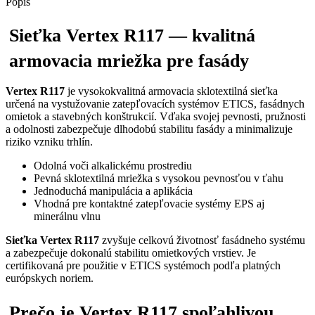
Popis
Sieťka Vertex R117 — kvalitná
armovacia mriežka pre fasády
Vertex R117
je vysokokvalitná armovacia sklotextilná sieťka
určená na vystužovanie zatepľovacích systémov ETICS, fasádnych
omietok a stavebných konštrukcií. Vďaka svojej pevnosti, pružnosti
a odolnosti zabezpečuje dlhodobú stabilitu fasády a minimalizuje
riziko vzniku trhlín.
Odolná voči alkalickému prostrediu
Pevná sklotextilná mriežka s vysokou pevnosťou v ťahu
Jednoduchá manipulácia a aplikácia
Vhodná pre kontaktné zatepľovacie systémy EPS aj
minerálnu vlnu
Sieťka Vertex R117
zvyšuje celkovú životnosť fasádneho systému
a zabezpečuje dokonalú stabilitu omietkových vrstiev. Je
certifikovaná pre použitie v ETICS systémoch podľa platných
európskych noriem.
Prečo je Vertex R117 spoľahlivou